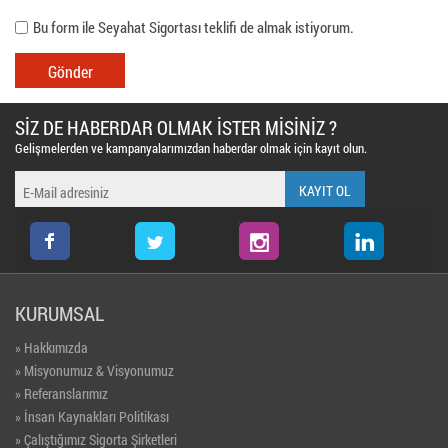
Bu form ile Seyahat Sigortası teklifi de almak istiyorum.
SİZ DE HABERDAR OLMAK İSTER MİSİNİZ ?
Gelişmelerden ve kampanyalarımızdan haberdar olmak için kayıt olun.
twitter
instagram
KURUMSAL
» Hakkımızda
» Misyonumuz & Visyonumuz
» Referanslarımız
» İnsan Kaynakları Politikası
» Çalıştığımız Sigorta Şirketleri