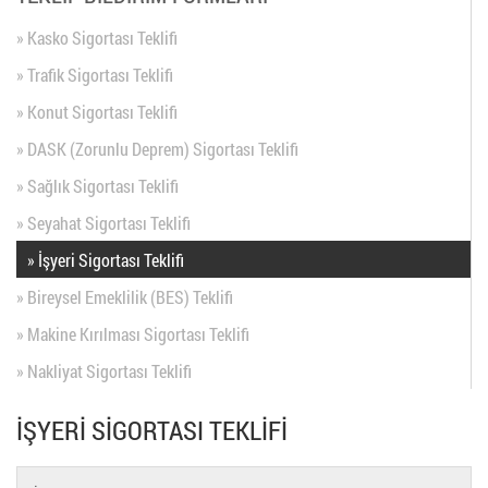
» Kasko Sigortası Teklifi
» Trafik Sigortası Teklifi
» Konut Sigortası Teklifi
» DASK (Zorunlu Deprem) Sigortası Teklifi
» Sağlık Sigortası Teklifi
» Seyahat Sigortası Teklifi
» İşyeri Sigortası Teklifi
» Bireysel Emeklilik (BES) Teklifi
» Makine Kırılması Sigortası Teklifi
» Nakliyat Sigortası Teklifi
İŞYERİ SİGORTASI TEKLİFİ