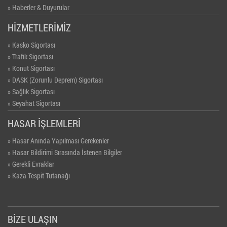
» Haberler & Duyurular
» Foto Galeri
HİZMETLERİMİZ
» Video Galeri
» Kasko Sigortası
» Trafik Sigortası
» Konut Sigortası
» DASK (Zorunlu Deprem) Sigortası
» Sağlık Sigortası
» Seyahat Sigortası
» İşyeri Sigortası
HASAR İŞLEMLERİ
» Bireysel Emeklilik (BES)
» Hasar Anında Yapılması Gerekenler
» Hasar Bildirimi Sırasında İstenen Bilgiler
» Gerekli Evraklar
» Kaza Tespit Tutanağı
BİZE ULAŞIN