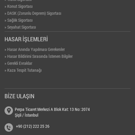
» Konut Sigortası
» DASK (Zorunlu Deprem) Sigortası
» Sağlık Sigortası
» Seyahat Sigortası
» İşyeri Sigortası
HASAR İŞLEMLERİ
» Bireysel Emeklilik (BES)
» Hasar Anında Yapılması Gerekenler
» Hasar Bildirimi Sırasında İstenen Bilgiler
» Gerekli Evraklar
» Kaza Tespit Tutanağı
BİZE ULAŞIN
Perpa Ticaret Merkezi A Blok Kat: 13 No: 2074
Şişli / İstanbul
+90 (212) 222 25 26