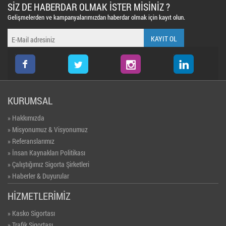
SİZ DE HABERDAR OLMAK İSTER MİSİNİZ ?
Gelişmelerden ve kampanyalarımızdan haberdar olmak için kayıt olun.
twitter
instagram
KURUMSAL
» Hakkımızda
» Misyonumuz & Visyonumuz
» Referanslarımız
» İnsan Kaynakları Politikası
» Çalıştığımız Sigorta Şirketleri
» Haberler & Duyurular
» Foto Galeri
HİZMETLERİMİZ
» Video Galeri
» Kasko Sigortası
» Trafik Sigortası