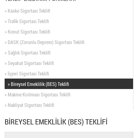
» Kasko Sigortası Teklifi
» Trafik Sigortası Teklifi
» Konut Sigortası Teklifi
» DASK (Zorunlu Deprem) Sigortası Teklifi
» Sağlık Sigortası Teklifi
» Seyahat Sigortası Teklifi
» İşyeri Sigortası Teklifi
» Bireysel Emeklilik (BES) Teklifi
» Makine Kırılması Sigortası Teklifi
» Nakliyat Sigortası Teklifi
BİREYSEL EMEKLİLİK (BES) TEKLİFİ